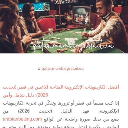
qatar.mumblegratuit.eu
أفضل الكازينوهات الإلكترونية المتاحة للاعبين في قطر (تحديث
2026): دليل شامل وآمن
إذا كنت مقيماً في قطر أو تزورها وتفكّر في تجربة الكازينوهات
الإلكترونية، فهذا الدليل (تحديث 2026) من
يضع بين يديك صورة واضحة عن الواقع
arabianbetting.com
القانوني، وكيفية اختيار منصّة دولية موثوقة، وما الذي يهتم به