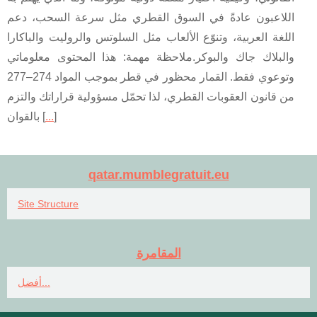
اللاعبون عادةً في السوق القطري مثل سرعة السحب، دعم
اللغة العربية، وتنوّع الألعاب مثل السلوتس والروليت والباكارا
والبلاك جاك والبوكر.ملاحظة مهمة: هذا المحتوى معلوماتي
وتوعوي فقط. القمار محظور في قطر بموجب المواد 274–277
من قانون العقوبات القطري، لذا تحمّل مسؤولية قراراتك والتزم
]
...
بالقوان [
qatar.mumblegratuit.eu
Site Structure
المقامرة
أفضل...